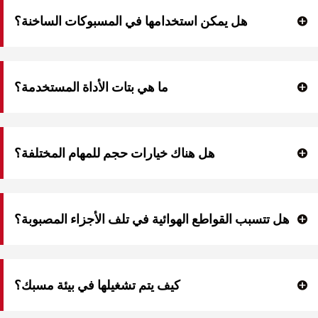
مهم للسلامة.
هل يمكن استخدامها في المسبوكات الساخنة؟
نعم، تم تصميم العديد من الموديلات للعمل بأمان على المسبوكات الساخنة أو الدافئة.
ما هي بتات الأداة المستخدمة؟
تشمل القطع الشائعة الأزاميل والنقاط والمجارف المسطحة - التي يتم اختيارها بناءً على 
مادة الصب والمهمة.
هل هناك خيارات حجم للمهام المختلفة؟
نعم، بدءًا من الكسارات المحمولة الخفيفة للأجزاء الصغيرة وحتى الموديلات الأثقل 
للمسبوكات الكبيرة.
هل تتسبب القواطع الهوائية في تلف الأجزاء المصبوبة؟
إذا تم استخدامها بشكل صحيح، فإنها تقلل من الضرر؛ تعد مهارة المشغل واختيار البت أمرًا 
أساسيًا.
كيف يتم تشغيلها في بيئة مسبك؟