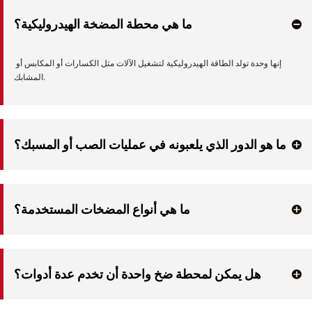
ما هي محطة المضخة الهيدروليكية؟
إنها وحدة تولد الطاقة الهيدروليكية لتشغيل الآلات مثل الكسارات أو المكابس أو 
المشابك.
ما هو الدور الذي يلعبونه في عمليات الصب أو المسبك؟
إنهم يقومون بتشغيل أدوات الإزالة الأساسية وأنظمة معالجة القوالب ومكابس التشذيب 
والكسارات الهيدروليكية.
ما هي أنواع المضخات المستخدمة؟
مضخات المكبس أو التروس أو الريشة حسب احتياجات التدفق والضغط.
هل يمكن لمحطة ضخ واحدة أن تخدم عدة أدوات؟