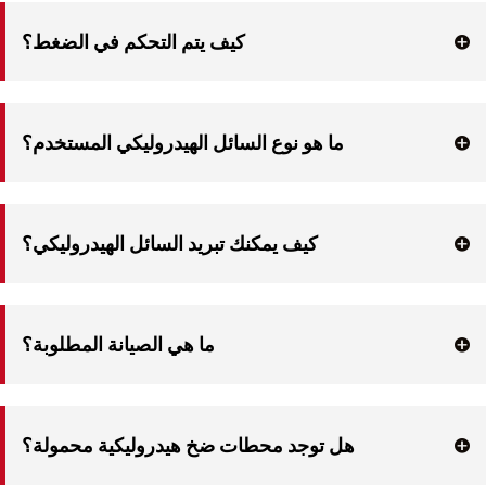
نعم، إذا تم تصميمها بسعة كافية وتحكم مناسب في التدفق.
كيف يتم التحكم في الضغط؟
عن طريق صمامات تخفيف الضغط والمنظمين ودوائر التحكم.
ما هو نوع السائل الهيدروليكي المستخدم؟
عادةً ما تكون الزيوت المعدنية مقاومة للتآكل، ولكن قد تكون هناك حاجة إلى سوائل ذات 
درجة حرارة عالية أو مقاومة للحريق في المسابك.
كيف يمكنك تبريد السائل الهيدروليكي؟
مع المبادلات الحرارية، أو مبردات الزيت، أو أنظمة التبريد بالمروحة، اعتمادًا على دورة 
العمل.
ما هي الصيانة المطلوبة؟
مراقبة مستوى/جودة السوائل، وتنظيف المرشحات، وفحص الخراطيم، والتحقق من عدم 
وجود تسربات.
هل توجد محطات ضخ هيدروليكية محمولة؟