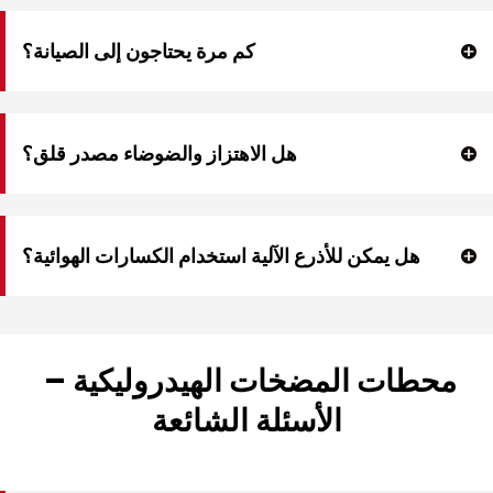
يتم ذلك عادةً عبر أنظمة الهواء المضغوط المركزية المزودة بمنظمات الضغط.
كم مرة يحتاجون إلى الصيانة؟
هناك حاجة إلى التشحيم والفحص المنتظم - خاصة في البيئات المتربة ذات درجات الحرارة 
العالية.
هل الاهتزاز والضوضاء مصدر قلق؟
نعم، يوصى باستخدام معدات الوقاية الشخصية المناسبة (القفازات المضادة للاهتزاز، وحماية 
الأذن) لحماية العمال.
هل يمكن للأذرع الآلية استخدام الكسارات الهوائية؟
نعم، تستخدم بعض الأنظمة الآلية قواطع مثبتة لمهام الصب المتكررة.
محطات المضخات الهيدروليكية – 
الأسئلة الشائعة